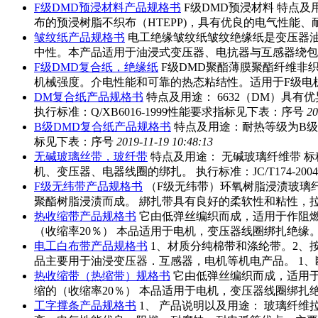
F级DMD预浸材料产品规格书
F级DMD预浸材料 特点
布的预浸树脂不织布（HTEPP)，具有优良的电气性能
皱纹纸产品规格书
电工绝缘皱纹纸皱纹绝缘纸是变压器油
中性。本产品适用于油浸式变压器、电抗器与互感器绕包绝
F级DMD复合纸，绝缘纸
F级DMD聚酯薄膜聚酯纤维非
机械强度。介电性能和可靠的热态粘结性。适用于F级电
DM复合纸产品规格书
特点及用途： 6632（DM）具
执行标准：Q/XB6016-1999性能要求指标见下表：序号
20
B级DMD复合纸产品规格书
特点及用途：耐热等级为B级，
标见下表：序号
2019-11-19 10:48:13
无碱玻璃丝带，玻纤带
特点及用途： 无碱玻璃纤维带 标
机、变压器、电器线圈的绑扎。 执行标准：JC/T174-2004性能指
F级无纬带产品规格书
（F级无纬带）环氧树脂浸渍玻璃
聚酯树脂浸渍而成。 綁扎带具有良好的柔软性和粘性，
热收缩带产品规格书
它由低弹丝编织而成，适用于作阻燃电
（收缩率20％） 本品适用于电机，变压器线圈绑扎绝
电工白布带产品规格书
1、材质分纯棉带和涤纶带。2、按
品主要用于油浸变压器．互感器，电机等机电产品。 1
热收缩带（热缩带）规格书
它由低弹丝编织而成，适用于作
缩的（收缩率20％） 本品适用于电机，变压器线圈绑
工字撑条产品规格书
1、 产品说明以及用途： 玻璃纤