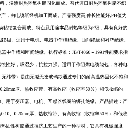
材料，浸渍耐热环氧树脂固化而成。替代进口耐热环氧树脂不织
8
，由电缆纸经机加工而成。产品强度高,伸长性能好,PH值为
膜粘结复合而成。特点及用途本品耐热等级为F级，具有良好的
热等级B级。适用于电机、电器中作槽绝缘、匝间绝缘和衬垫绝缘。
作槽和匝间绝缘。执行标准：JB/T4060－1991性能要求指
性、耐腐蚀性好，吸湿少，抗拉力强。适用于作阻燃电缆绕包，各种电
称：无纬带）是由无碱无捻玻璃纱通过专门的耐高温热固化不饱和
.20mm厚、热收缩带、有高收缩（收缩率50％）和低收缩的
0。3、用于变压器、电机、互感器线圈的绑扎绝缘。产品描述：产
0、0.20mm厚、热收缩带、有高收缩（收缩率50％）和低收
渍热固性树脂通过拉挤工艺生产的一种型材，它具有机械强度