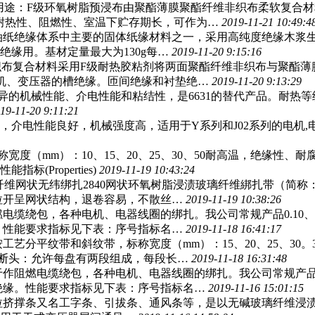
及用途：F级环氧树脂预浸布由聚酯薄膜聚酯纤维非织布柔软复合
、耐热性、阻燃性、室温下贮存期长，可作为…
2019-11-21 10:49:4
纸绝缘体系中主要的固体纸缘材料之一，采用高纯度绝缘木浆生产
缘用。基材定量最大为130g每…
2019-11-20 9:15:16
织布复合材料采用F级耐热胶粘剂将两面聚酯纤维非织布与聚酯薄
机、变压器的槽绝缘。匝间绝缘和衬垫绝…
2019-11-20 9:13:29
有优异的机械性能、介电性能和粘结性，是6631的替代产品。耐
19-11-20 9:11:21
介电性能良好，机械强度高，适用于Y系列和J02系列的电机,电器中
称宽度（mm）：10、15、20、25、30、50耐高温，绝缘
标(Properties)
2019-11-19 10:43:24
纤维网状无纬绑扎2840网状环氧树脂浸渍玻璃纤维綁扎带（简
拉开呈网状结构，退卷容易，不散丝…
2019-11-19 10:38:26
缆绕包，各种电机、电器线圈的绑扎。我公司常规产品0.10、0
缘。性能要求指标见下表：序号指标名…
2019-11-18 16:41:17
工艺分平纹带和斜纹带，标称宽度（mm）：15、20、25、3
、断头：允许每盘有两段组成，每段长…
2019-11-18 16:31:48
阻燃电缆绕包，各种电机、电器线圈的绑扎。我公司常规产品0.1
扎绝缘。性能要求指标见下表：序号指标名…
2019-11-16 15:01:15
维拉挤撑条又名工字条、引拔条、通风条等，是以无碱玻璃纤维浸