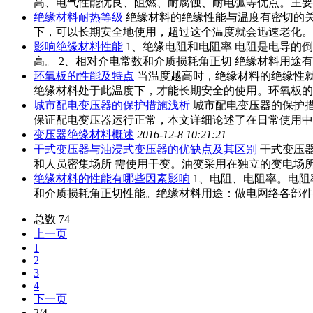
高、电气性能优良、阻燃、耐腐蚀、耐电弧等优点。主
绝缘材料耐热等级
绝缘材料的绝缘性能与温度有密切的
下，可以长期安全地使用，超过这个温度就会迅速老化。
影响绝缘材料性能
1、绝缘电阻和电阻率 电阻是电导的
高。 2、相对介电常数和介质损耗角正切 绝缘材料用途
环氧板的性能及特点
当温度越高时，绝缘材料的绝缘性
绝缘材料处于此温度下，才能长期安全的使用。环氧板
城市配电变压器的保护措施浅析
城市配电变压器的保护
保证配电变压器运行正常，本文详细论述了在日常使用
变压器绝缘材料概述
2016-12-8 10:21:21
干式变压器与油浸式变压器的优缺点及其区别
干式变压
和人员密集场所 需使用干变。油变采用在独立的变电场
绝缘材料的性能有哪些因素影响
1、电阻、电阻率。电阻
和介质损耗角正切性能。绝缘材料用途：做电网络各部
总数 74
上一页
1
2
3
4
下一页
2/4