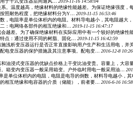
要用于干式变压器层间通风…
2019-11-16 14:58:04
关系。温度越高，绝缘材料的绝缘性能越差。为保证绝缘强度，
按照耐热程度，把绝缘材料分为Y…
2019-11-15 16:53:46
倒数，电阻率是单位体积内的电阻。材料导电越小，其电阻越大
有二：电网络各部件的相互绝缘和…
2019-11-15 16:47:17
就会越差。为了确保绝缘材料在实际应用中有一个较好的绝缘性
的特点：通过使用不同的树脂、固化…
2019-11-15 16:42:59
措施浅析变压器运行是否正常直接影响用户生产和生活用电，并
中配电变压器的保护措施及其注意事项。配电变…
2016-12-8 10:26
器和油浸式变压器的优缺点价格上干变比油变贵。容量上，大容
所。箱变内变压器一般采用箱变。户外临时用电一般采用油…
201
率是单位体积内的电阻，电阻是电导的倒数，材料导电越小，其
件的相互绝缘和电容器的介质（储能），前者要…
2016-6-16 16:58