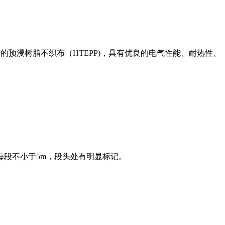
预浸树脂不织布（HTEPP)，具有优良的电气性能、耐热性、
。
，每段不小于5m，段头处有明显标记。