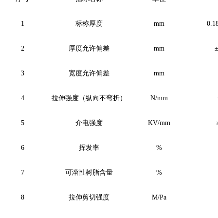
1
标称厚度
mm
0.1
2
厚度允许偏差
mm
±
3
宽度允许偏差
mm
4
拉伸强度（纵向不弯折）
N/mm
5
介电强度
KV/mm
6
挥发率
%
7
可溶性树脂含量
%
8
拉伸剪切强度
M/Pa