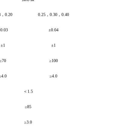
8
，
0.20
0.25
，
0.30
，
0.40
0.03
±0.04
±1
±1
≥70
≥100
≥4.0
≥4.0
＜
1.5
≥85
≥3.0