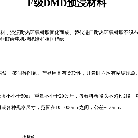
F级DMD预浸材料
，浸渍耐热环氧树脂固化而成。替代进口耐热环氧树脂不织布的
缘和F级电机槽绝缘和相间绝缘。
纹、破洞等问题。产品应具有柔软性，开卷时不应有粘结现象
长度不小于50m，重量不小于20公斤，每卷料卷段头不超过2段
规格尺寸，范围在10-1000mm之间，公差±1.0mm.
指标
值