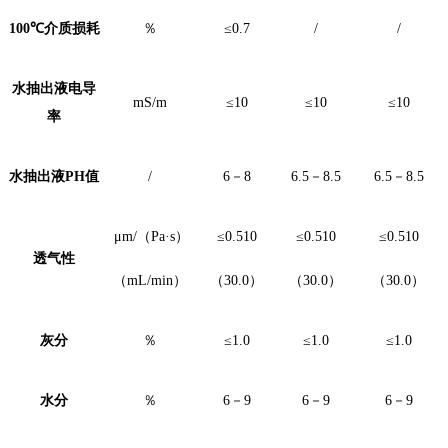
100℃
介质损耗
％
≤0.7
/
/
水抽出液电导
mS/m
≤10
≤10
≤10
率
水抽出液
PH
值
/
6
－
8
6.5
－
8.5
6.5
－
8.5
μm/
（
Pa·s
）
≤0.510
≤0.510
≤0.510
透气性
（
mL/min
）
（
30.0
）
（
30.0
）
（
30.0
）
灰分
％
≤1.0
≤1.0
≤1.0
水分
％
6
－
9
6
－
9
6
－
9