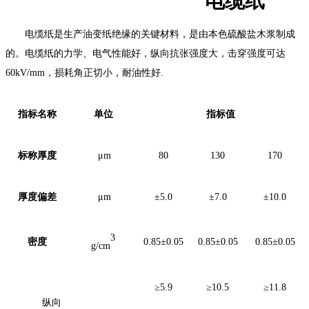
电缆纸
电缆纸
是生产油
变
纸绝缘的关键材料，是由本色硫酸盐木浆制成
的。电缆纸的力学、电气性能好，纵向抗张强度大，击穿强度可达
60kV/mm
，损耗角正切小，耐油性好
.
指标名称
单位
指标值
标称厚度
μm
80
130
170
厚度偏差
μm
±5.0
±7.0
±10.0
3
密度
0.85±0.05
0.85±0.05
0.85±0.05
g/cm
≥5.9
≥10.5
≥11.8
纵向