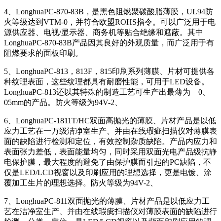
4、LonghuaPC-870-83B，是黑色阻燃聚碳酸脂薄膜，UL94防
火等级达到VTM-0，并符合欧盟ROHS指令。可以广泛用于电
源供应器、电视/显示器、商务机等贴合绝缘和遮蔽。其中
LonghuaPC-870-83B产品因其良好的外观质量，而广泛用于有
阻燃要求的面板印刷。
5、LonghuaPC-813，813F，815印刷系列薄膜、片材可提供各
种纹理表面，这些纹理都具有耐磨性能，可用于LED设备。
LonghuaPC-813还以其特殊的制造工艺可生产出最薄为 0、
05mm的产品。防火等级为94V-2、
6、LonghuaPC-1811T/HC双面高抛光的薄膜、片材产品是以低
应力工艺在一万级洁净室生产、并由在线瑕疵扫描仪对薄膜表
面的缺陷进行检测和定位，有效控制杂质缺陷。产品内应力和
表面张力差低，表面能量均匀，同时采用双面光电产品级抗静
电保护膜，最大程度的避免了由保护膜而引起的PC缺陷，不
仅是LED/LCD视窗以及印刷应用的理想选择，更是电镀、涂
覆加工生片的理想选择。防火等级为94V-2、
7、LonghuaPC-811双面抛光的薄膜、片材产品是以低应力工
艺在洁净室生产、并由在线瑕疵扫描仪对薄膜表面的缺陷进行