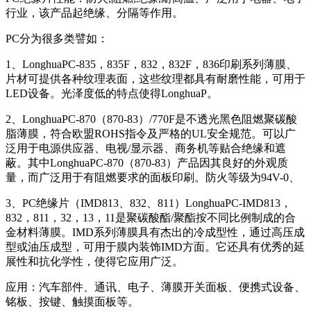
行业，该产品起绝缘、分隔等作用。
PC分为很多类譬如：
1、LonghuaPC-835，835F，832，832F，836印刷系列薄膜、
片材可提供各种纹理表面，这些纹理都具有耐磨性能，可用于
LED设备。光泽度低的特点使得LonghuaP。
2、LonghuaPC-870（870-83）/770F是不透光黑色阻燃聚碳酸
脂薄膜，符合欧盟ROHS指令及严格的UL安全规范。可以广
泛用于电源供应器、电视/显示器、商务机等贴合绝缘和遮
蔽。其中LonghuaPC-870（870-83）产品因其良好的外观质
量，而广泛用于有阻燃要求的面板印刷。防火等级为94V-0、
3、PC绝缘片（IMD813、832、811）LonghuaPC-IMD813，
832，811，32，13，11是聚碳酸酯/聚酯按不同比例制成的合
金材料薄膜。IMD系列薄膜具有杰出的冷成型性，通过高压成
型或油压成型，可用于膜内装饰IMD方面。它还具有优秀的延
展性和抗化学性，使得它应用广泛。
应用：汽车部件、通讯、电子、薄膜开关面板、便携式设备、
铭板、按键、触摸面板等。